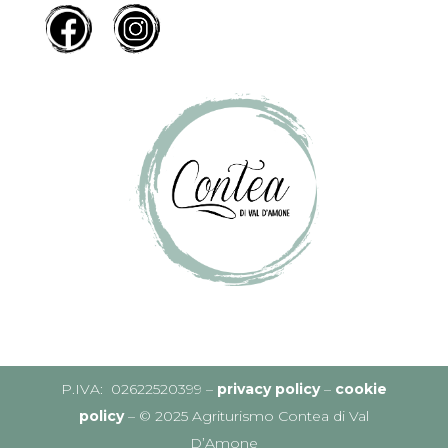
P.IVA: 02622520399 –
privacy policy
–
cookie
policy
– © 2025 Agriturismo Contea di Val
D’Amone