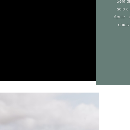
Sera d
solo a
Aprile -
chiusi