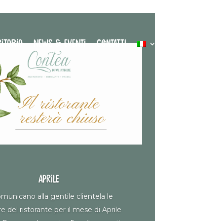
ITORIO
NEWS & EVENTI
CONTATTI
Aprile
omunicano alla gentile clientela le
e del ristorante per il mese di Aprile