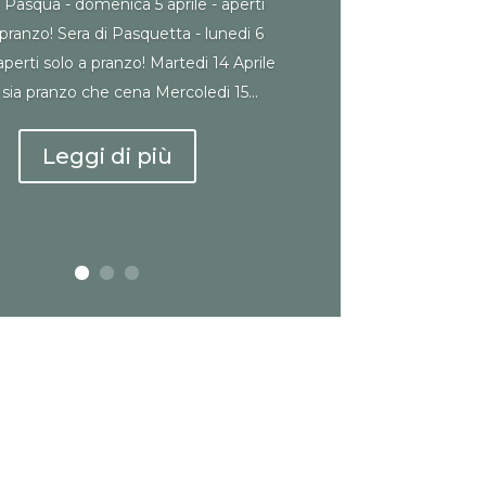
i Pasqua - domenica 5 aprile - aperti
 pranzo! Sera di Pasquetta - lunedi 6
 aperti solo a pranzo! Martedi 14 Aprile
 sia pranzo che cena Mercoledi 15...
Leggi di più