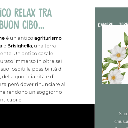
ICO RELAX TRA
 BUON CIBO…
PISCINA
RISTORANTE
CAMERE
TERR
ne
è un antico
agriturismo
a
e
Brisighella
, una terra
ente. Un antico casale
urato immerso in oltre sei
 suoi ospiti la possibilità di
, della quotidianità e di
nza però dover rinunciare al
 che rendono un soggiorno
nticabile.
Si c
chiusur