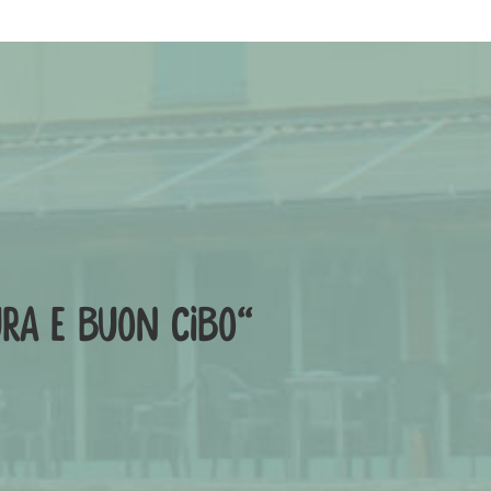
URA E BUON CIBO“