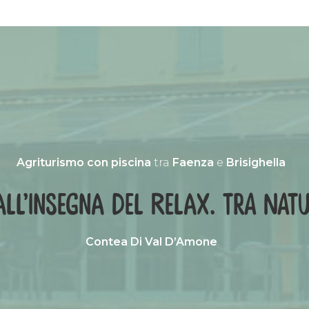
Agriturismo con piscina
tra
Faenza
e
Brisighella
ll’insegna del relax. TRA NAT
Contea Di Val D’Amone