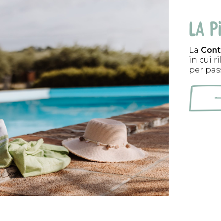
LA P
La
Cont
in cui r
per pas