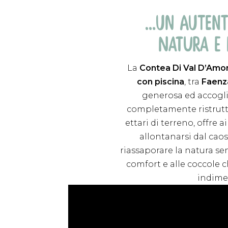
…UN AUTENT
NATURA E
La
Contea Di Val D’Amo
con piscina
, tra
Faenz
generosa ed accogli
completamente ristrutt
ettari di terreno, offre ai
allontanarsi dal caos
riassaporare la natura se
comfort e alle coccole
indime