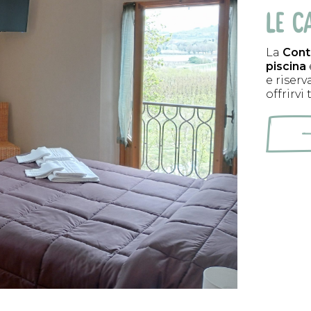
LE C
La
Cont
piscina
e riser
offrirvi